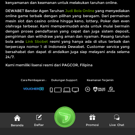
kenyamanan dan keamanan untuk melakukan taruhan online.
DEWABET Bandar Agen Taruhan
Judi Bola Online
yang menyediakan
online game terbaik dengan pilihan yang beragam. Dari permainan
mesin slot dan casino online hingga keno, lottery, Poker dan even
olahraga terbesar. Kami mempermudah anda untuk mulai bermain
dengan proses pendaftaran yang cepat dan juga sistem deposit,
pengiriman dan withdraw yang aman dan nyaman. Pasang taruhan
bola anda
Link Sbobet
resmi yang hanya ada di situs terbaik dan
terpercaya nomor 1 di Indonesia Dewabet. Customer service yang
bersahabat dan dapat di andalkan juga siap melayani anda selama
24/7.
Kami memiliki lisensi resmi dari PAGCOR, Filipina
Cara Pembayaran :
Dukungan Support
Keamanan Terjamin
© Dewabet Situs Website Bandar Agen Taruhan Judi Bola Online.
Hak Cipta Dilindungi.
Daftar
Promosi
Live Chat
Beranda