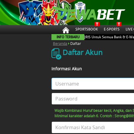
SPORTSBOOK
E-SPORTS
LIVE
Selamat Datang di DEWABET! Deposit QRIS Untuk Semua Bank & E-Wallet
INFO TERBARU
Beranda
Daftar
Daftar Akun
Informasi Akun
Wajib Kombinasi Huruf besar kecil, Angka, dan 
Minimal karakter adalah 6. Contoh : Strong@88