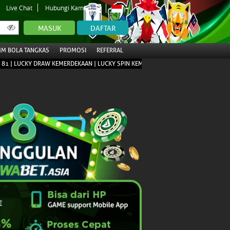
Live Chat
Hubungi Kami
DAFTAR
M BOLA TANGKAS
PROMOSI
REFERRAL
 LUCKY DRAW KEMERDEKAAN | LUCKY SPIN KEMERDEKAAN | PROMO GOAL 15% MENIT 88+ 