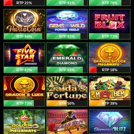
RTP 21
%
RTP 91
%
RTP 79
%
RTP 94
%
RTP 83
%
RTP 73
%
RTP 83
%
RTP 89
%
RTP 18
%
RTP 73
%
RTP 50
%
RTP 39
%