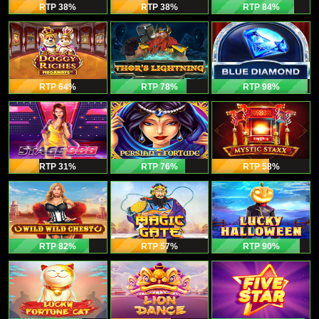
RTP 38
%
RTP 38
%
RTP 84
%
RTP 64
%
RTP 78
%
RTP 98
%
RTP 31
%
RTP 76
%
RTP 58
%
RTP 82
%
RTP 57
%
RTP 90
%