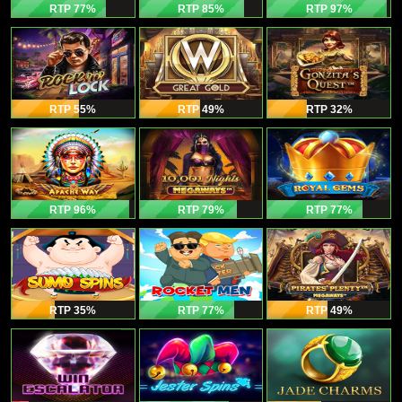
RTP 77
%
RTP 85
%
RTP 97
%
RTP 55
%
RTP 49
%
RTP 32
%
RTP 96
%
RTP 79
%
RTP 77
%
RTP 35
%
RTP 77
%
RTP 49
%