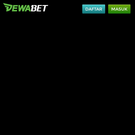
DAFTAR
MASUK