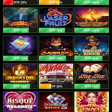
RTP 29
%
RTP 61
%
RTP 100
%
RTP 75
%
RTP 76
%
RTP 100
%
RTP 73
%
RTP 79
%
RTP 82
%
RTP 78
%
RTP 36
%
RTP 75
%