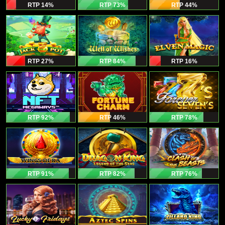
RTP 14
%
RTP 73
%
RTP 44
%
RTP 27
%
RTP 84
%
RTP 16
%
RTP 92
%
RTP 46
%
RTP 78
%
RTP 91
%
RTP 82
%
RTP 76
%